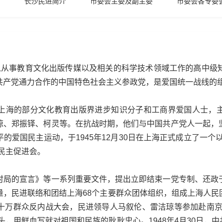
长沙民进简介
市委会主委及副主委
市委会各专委
事教育文化出版传媒以及相关的科学技术领域工作的高中级
共产党通力合作的中国特色社会主义参政党，是爱国统一战线的
海的部分文化教育出版界进步知识分子和工商界爱国人士，主
琼、郑振铎、柯灵等。在抗战时期，他们与中国共产党人一起，
的爱国民主运动，于1945年12月30日在上海正式成立了一个
民主促进会。
的宣言》等一系列重要文件，提出立即结束一党专制、还政
，民进联络和团结上海68个主要群众团体组织，组成上海人民团体
十万群众反内战大会，民进领导人马叙伦、雷洁琼等参加赴南京
，用鲜血写就对祖国和民族的耿耿忠心。1948年4月30日，中