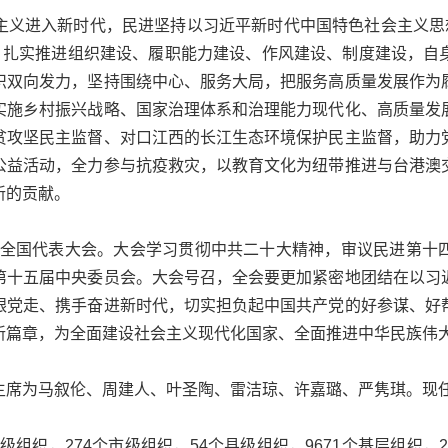
进入新时代，民进坚持以习近平新时代中国特色社会主义思想
领，扎实推进组织建设、履职能力建设、作风建设、制度建设，自
识双向发力，坚持围绕中心、服务大局，把服务高质量发展作为
实施乡村振兴战略、国家治理体系和治理能力现代化、高质量发
贫攻坚民主监督、对口江西的长江生态环境保护民主监督，助力
公益活动，全力参与抗疫救灾，以教育文化为纽带推进与台港澳
新的贡献。
次全国代表大会。大会学习贯彻中共二十大精神，审议民进第十
第十五届中央委员会。大会号召，全会要更加紧密地团结在以习
跟党走、携手奋进新时代，切实担负起中国共产党的好参谋、好
新篇章，为全面建设社会主义现代化国家、全面推进中华民族伟
席为马叙伦、周建人、叶圣陶、雷洁琼、许嘉璐、严隽琪。现
组织，274个市级组织，54个县级组织，9671个基层组织，