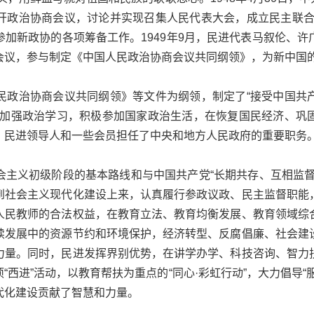
开政治协商会议，讨论并实现召集人民代表大会，成立民主联合
加新政协的各项筹备工作。1949年9月，民进代表马叙伦、
会议，参与制定《中国人民政治协商会议共同纲领》，为新中国
治协商会议共同纲领》等文件为纲领，制定了“接受中国共
会加强政治学习，积极参加国家政治生活，在恢复国民经济、巩
。民进领导人和一些会员担任了中央和地方人民政府的重要职务
义初级阶段的基本路线和与中国共产党“长期共存、互相监督
到社会主义现代化建设上来，认真履行参政议政、民主监督职能
人民教师的合法权益，在教育立法、教育均衡发展、教育领域综
续发展中的资源节约和环境保护，经济转型、反腐倡廉、社会建
力量。同时，民进发挥界别优势，在讲学办学、科技咨询、智力
“西进”活动，以教育帮扶为重点的“同心·彩虹行动”，大力倡导“
代化建设贡献了智慧和力量。