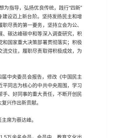
为指导，弘扬优良传统，践行“四新”
身建设迈上新台阶。坚持发扬民主和增
履职尽责的第一要务，坚持立会为公、
展、碳达峰碳中和等深入调查研究，积
党和国家重大决策部署贯彻落实；积极
交流交往，履职尽责取得积极成效，为
四届中央委员会报告，修改《中国民主
近平同志为核心的中共中央周围，学习
帮手、好同事的重大责任，不断开创民
大复兴作出新贡献。
任主席为蔡达峰。
21.5万余名会员。会员中，教育文化出