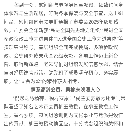
每到一处，慰问组与老领导围坐畅谈，细致询问身
体状况与生活起居，叮嘱冬季保暖与安全事宜，送上慰
问品。慰问组向老领导们通报了市委会2025年履职成
效，市委会全年斩获“民进全国先进地方组织”“民进全国
参政议政工作先进集体”“民进全国会史工作先进集体”等
多项荣誉称号，基层组织全面完成换届，多项参政议
政、会史研究成果获国家级表彰，各项工作迈上新台
阶、取得新辉煌。老领导们对组织发展倍感欣慰，结合
自身经历建言献策，勉励班子成员坚守初心、务实履
职，让“立会为公”的精神薪火相传。
情系高龄会员
，
桑榆未晚暖人心
“祝您龙马精神、福寿安康！”副主委苏敏芳还专门带
队看望了知名艺术家会员柳玉教授。在柳玉教授工作
室，墨香萦绕，慰问组感谢他为文化事业与党派建设作
出的贡献，柳玉教授动情回应，十分感念组织的关怀和