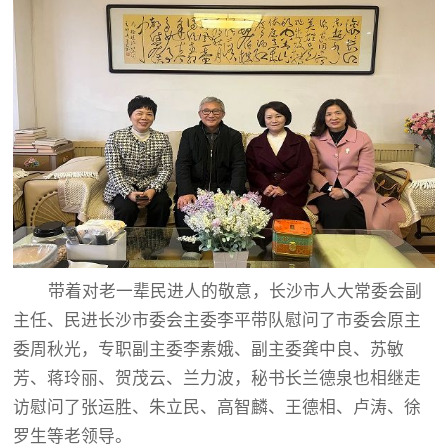
带着对老一辈民进人的敬意，长沙市人大常委会副
主任、民进长沙市委会主委李平带队慰问了市委会原主
委周秋光，专职副主委李素娥、副主委龚中良、苏敏
芳、蒋玲丽、贺茂云、兰力波，秘书长兰德泉也相继走
访慰问了张运胜、朱立民、高智麟、王德相、卢涛、徐
罗生等老领导。