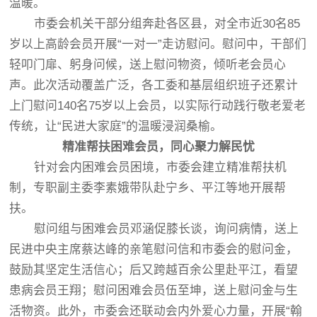
温暖。
市委会机关干部分组奔赴各区县，对全市近30名85
岁以上高龄会员开展“一对一”走访慰问。慰问中，干部们
轻叩门扉、躬身问候，送上慰问物资，倾听老会员心
声。此次活动覆盖广泛，各工委和基层组织班子还累计
上门慰问140名75岁以上会员，以实际行动践行敬老爱老
传统，让“民进大家庭”的温暖浸润桑榆。
精准帮扶困难会员
，
同心聚力解民忧
针对会内困难会员困境，市委会建立精准帮扶机
制，专职副主委李素娥带队赴宁乡、平江等地开展帮
扶。
慰问组与困难会员邓涵促膝长谈，询问病情，送上
民进中央主席蔡达峰的亲笔慰问信和市委会的慰问金，
鼓励其坚定生活信心；后又跨越百余公里赴平江，看望
患病会员王翔；慰问困难会员伍至坤，送上慰问金与生
活物资。此外，市委会还联动会内外爱心力量，开展“翰